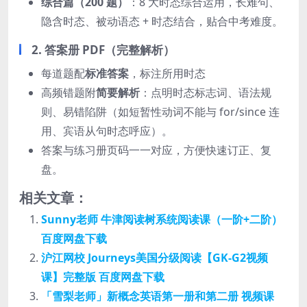
综合篇（200 题）
：8 大时态综合运用，长难句、
隐含时态、被动语态 + 时态结合，贴合中考难度。
2. 答案册 PDF（完整解析）
每道题配
标准答案
，标注所用时态
高频错题附
简要解析
：点明时态标志词、语法规
则、易错陷阱（如短暂性动词不能与 for/since 连
用、宾语从句时态呼应）。
答案与练习册页码一一对应，方便快速订正、复
盘。
相关文章：
Sunny老师 牛津阅读树系统阅读课（一阶+二阶）
百度网盘下载
沪江网校 Journeys美国分级阅读【GK-G2视频
课】完整版 百度网盘下载
「雪梨老师」新概念英语第一册和第二册 视频课