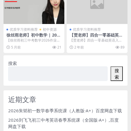
优质学习资料推荐
初中资源
优质学习资料推荐
徐丝雨老师】初中数学 | 2026
【贾老师】四合一零基础英语
初三中考A+班秋下课程（作业
入门
【徐丝雨初三中考数学2026作业帮
【贾老师】四合一零基础英语入门
帮）网课视频 百度网盘下载
秋下A+班网课视频】全套高清资源
目录： 1-79： 001-购买课程之后 .
5 月前
21
2 年前
89
现可通过百度网...
mp...
搜索
搜
索
近期文章
2026朱韬初一数学春季系统课（人教版·A+）百度网盘下载
2026刘飞飞初三中考英语春季系统课（全国版·A+）,百度
网盘下载