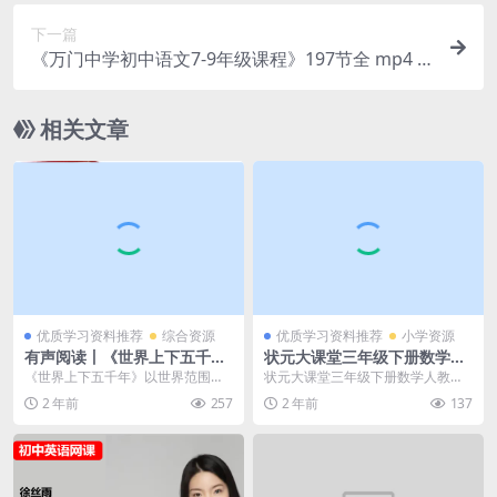
书+音视频+软件 百度网盘下载
下一篇
《万门中学初中语文7-9年级课程》197节全 mp4 |
覆盖初中三年语文学习完整教学体系 百度网盘下载
相关文章
优质学习资料推荐
综合资源
优质学习资料推荐
小学资源
有声阅读丨《世界上下五千
状元大课堂三年级下册数学人
年》mp3音频文件共327个百
教版学生用书,大小 104.39M
《世界上下五千年》以世界范围内
状元大课堂三年级下册数学人教版
度网盘下载，收藏起来慢慢
总页数 238 页
的人类历史为主干，通过一个个小
学生用书,大小 104.39M 总页数 23
2 年前
257
2 年前
137
听！
故事，描绘了五千年来...
8 页...