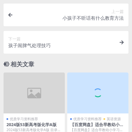
上一篇
小孩子不听话有什么教育方法
下一篇
孩子闹脾气处理技巧
相关文章
优质学习资料推荐
优质学习资料推荐
英语资源
2024版53新高考版化学A版
【百度网盘】适合早教幼小学
习的142个英文儿歌MP4视频
2024版53新高考版化学A版 目录：
【百度网盘】适合早教幼小学习的1