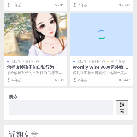
下载，学英语儿歌视频
1_专题一物质的分类及转化 2_专题
42个英文儿歌MP4视频下载，学英
2 年前
95
2 年前
341
二物...
语儿歌视频，孩...
优质学习资料推荐
优质学习资料推荐
英语资源
怎样改掉孩子的自私行为
Wordly Wise 3000词外教 视
频课 百度网盘下载！华人圈流
怎样改掉孩子的自私行为 我家孩子
说到词汇教材哪套好，这套一定不
行的顶级英语词汇教材来了
今年7岁了，上二年级。别的小朋友
能缺席！ 它就是《Wordly Wise 30
4 年前
31
2 年前
447
都不跟我儿子玩，...
00...
搜索
搜
索
近期文章