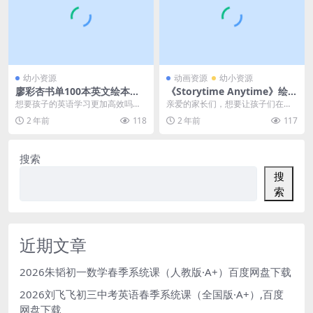
幼小资源
动画资源
幼小资源
廖彩杏书单100本英文绘本资
《Storytime Anytime》绘本
源包：PDF+音频+视频+52周
故事大全：269集高清1080P
想要孩子的英语学习更加高效吗？
亲爱的家长们，想要让孩子们在任
计划-百度网盘下载
视频+英文字幕+MP3音频，百
廖彩杏书单为你提供了一个完美的
何时间都能享受到阅读的乐趣吗？
2 年前
118
2 年前
117
度网盘一键下载！
解决方案。这个资源包...
《Storytime...
搜索
搜
索
近期文章
2026朱韬初一数学春季系统课（人教版·A+）百度网盘下载
2026刘飞飞初三中考英语春季系统课（全国版·A+）,百度
网盘下载