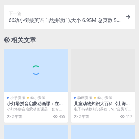
下一篇
66幼小衔接英语自然拼读(1),大小 6.95M 总页数 55
页 电子版下载
相关文章
小学资源
幼小资源
动画资源
幼小资源
小灯塔拼音启蒙动画课：在游
儿童动物知识大百科《山海经
戏中成为拼音小达人 幼小衔接
里的博物学》全6册电子书 百
小灯塔拼音启蒙动画课是一套专为
电子书动物知识课程，VIP会员可通
拼音学习动画课程资源百度网
度网盘下载
幼小衔接阶段的孩子们设计的拼音
过网盘转存下载或者在线播放。本
2 年前
455
2 年前
117
盘下载
学习课程，旨在通过游...
课程共49M，包...