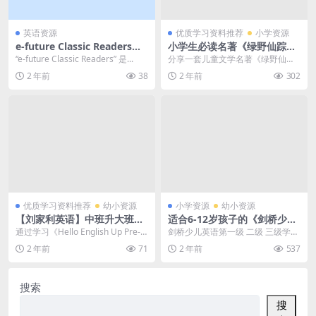
英语资源
优质学习资料推荐
小学资源
e-future Classic Readers英
小学生必读名著《绿野仙踪》
文原版儿童小学生绘本故事动
英文动画来了！附练习、单词
“e-future Classic Readers” 是...
分享一套儿童文学名著《绿野仙踪
画视频，1080P高清视频，带
表和绘本 百度网盘下载
The wonderful wizard of ...
2 年前
38
2 年前
302
英文字幕，百度网盘下载！
优质学习资料推荐
幼小资源
小学资源
幼小资源
【刘家利英语】中班升大班英
适合6-12岁孩子的《剑桥少儿
语培训班-暑期英语早教学习
英语》一级+二级+三级 学而思
通过学习《Hello English Up Pre-st
剑桥少儿英语第一级 二级 三级学而
(资源合计9.10GB）百度网盘
教学讲义+视频！百度网盘下
arter》课程，学生将...
思视频课 百度网盘下载。剑桥少儿
2 年前
71
2 年前
537
下载
载
英语是英国剑桥...
搜索
搜