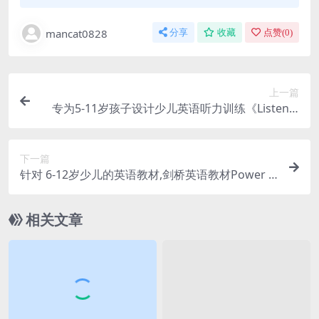
mancat0828
分享
收藏
点赞(
0
)
上一篇
专为5-11岁孩子设计少儿英语听力训练《Listen u
p》（PDF+练习册+音频）学习资源百度网盘下载
下一篇
针对 6-12岁少儿的英语教材,剑桥英语教材Power U
p全套PDF+音频+白板软件，剑桥备考教材 资源百
度网盘下载
相关文章