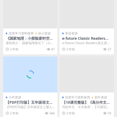
优质学习资料推荐
幼小资源
英语资源
《国家地理：小探险家时空大
e-future Classic Readers英
作战》中英双语,开启小朋友科
文原版儿童小学生绘本故事动
课程简介： 国家地理推出了《小探
e-future Classic Readers英文原版
学之旅(资源合计648.43MB）
画视频，1080P高清视频，带
险家地球拯救计划》续作，这是一
儿童小学生绘本故事动画视...
2 年前
87
2 年前
27
百度网盘下载
英文字幕，百度网盘下载！
部备受数百万小朋友...
小学资源
优质学习资料推荐
初中资源
【PDF打印版】五年级语文上
【10课完整版】《高分作文直
册人教版24秋《53天天练》课
通车》MP4视频百度网盘下
【PDF打印版】五年级语文上册人
写好作文，今天推荐：【10课完整
堂笔记 大小 50.06M 总页数 5
载，中小学作文写作作文提升
教版24秋《53天天练》课堂笔记，
版】《高分作文直通车》MP4视频
2 年前
446
2 年前
59
9 页电子版文档下载
课程视频
是一套精心编排...
百度网盘下载，中...