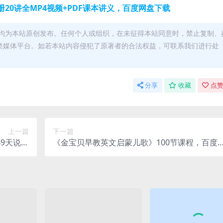
20讲全MP4视频+PDF课本讲义，百度网盘下载
均为本站原创发布。任何个人或组织，在未征得本站同意时，禁止复制、
类媒体平台。如若本站内容侵犯了原著者的合法权益，可联系我们进行处
分享
收藏
点赞
上一篇
下一篇
49天说一
《金宝贝早教英文启蒙儿歌》100节课程，百度
网盘下载
云网盘免费下载 ，幼小衔接幼儿英语启蒙学习视
频课