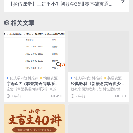
【拾伍课堂】王进平小升初数学36讲零基础贯通班
本课程共14.74GB百度网盘下载
相关文章
优质学习资料推荐
动画资源
优质学习资料推荐
英语资源
字母A-Z（攀登英语阅读系
经典教材《新概念英语青少
列）全26册PDF绘本+视频+M
版》(Starter A至3B)视频+课
这套《攀登英语阅读系列》真的挺
新概念因为经典，资料也是纷繁芜
P3音频 英语启蒙学习资源，
件+录音+动画+试题全套资料
有意思的，它分成两个部分：”关键
杂，很多时候我们都不知道哪个好
1 年前
450
2 年前
801
百度网盘下载
百度网盘下载
阅读技...
哪个不需要，真的看的...