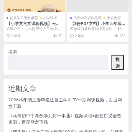
优质学习资料推荐
小学资源
优质学习资料推荐
小学资源
【小学文言文课程视频】云舒
【8份PDF文档】小学四年级
写小学阶段考试必考文言文40
全册《学而思计算小超市》电
资源介绍： 小学阶段进入三年级
四年级口算计算题练习资料，【6份
讲（适合3-6年级孩子）百度
子版资料百度网盘下载，小学
后，开始有部分文言文类型的文章
PDF文档】小学四年级全册《学而
2 年前
97
2 年前
253
网盘下载
四年级计算口算题练习资料
了，特别是现在强调大...
思计算小超市》电...
搜索
搜
索
近期文章
2026林阳初三春季道法自主学习·TY一期网课视频，百度网
盘下载
《马哥初中中考数学几何一本通》视频课程+配套讲义全套
资源，百度网盘下载
《知木见山·文言文精读思辨100篇》全套资源下载：音视频