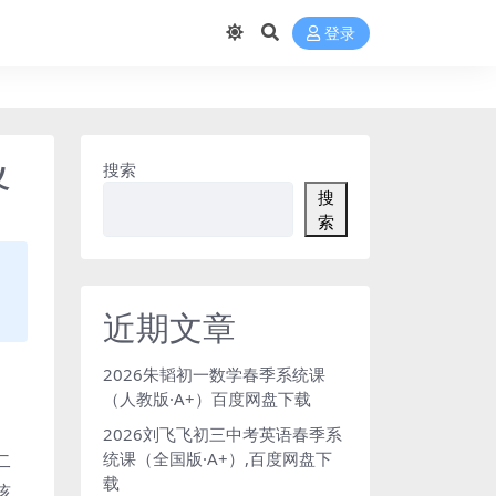
登录
义
搜索
搜
索
近期文章
2026朱韬初一数学春季系统课
（人教版·A+）百度网盘下载
2026刘飞飞初三中考英语春季系
统课（全国版·A+）,百度网盘下
二
载
孩