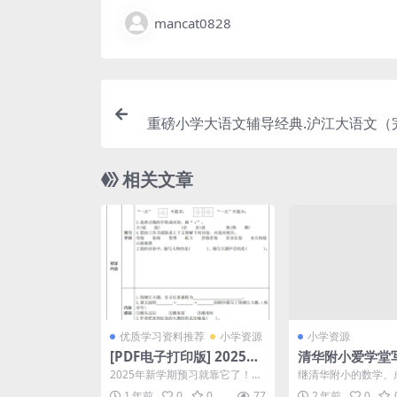
mancat0828
重磅小学大语文辅导经典.沪江大语文（
MP4视频课程全集含课后练习题电子版 
相关文章
优质学习资料推荐
小学资源
小学资源
[PDF电子打印版] 2025秋
清华附小爱学堂
季 四年级语文上册《全课
通23集动画片，
2025年新学期预习就靠它了！这
继清华附小的数学、
预习单》在线下载,大小 2.
钟，教孩子“出口
份四年级语文上册全课预习单简
天再给大家带来《写
1 年前
0
0
77
2 年前
0