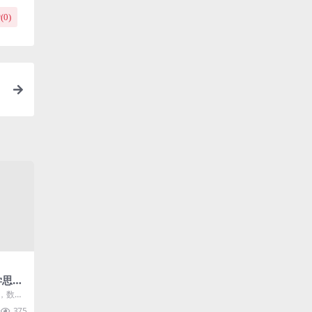
(
0
)
载
学思维
2年
，数学
义 完
，家长
375