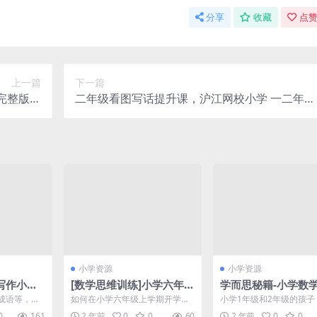
分享
收藏
点赞
上一篇
下一篇
完整版）
二年级看图写话提升课，沪江网校小学 一二年级
百度网盘
看图写话（爽学班）【7节课完结】百度网盘下
下载
小学资源
小学资源
写作小灵
[数学思维训练]小学六年级
学而思秘籍-小学数
每天五分
上册竞赛数学同步课程20
培养教材适合小学1+
成语等，今
如何在小学六年级上学期开学
小学1年级和2年级的孩子
成章”！
节完整版 MP4视频，百度
级 视频课程+PDF讲
作小灵
后，让孩子的数学学习能跟得上
思维的训练培养非常重要
0
161
2 年前
0
0
60
2 年前
0
0