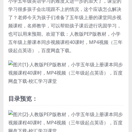
小学五年级英语学习的难度又进一步的加大了，课堂的
学习很多孩子会出现跟不上的情况，这个应该怎么解决
了？老师今天为孩子们准备了五年级上册的课堂同步视
频课程，名师教学，可以帮助孩子课后进行巩固学习，
也可以用来预期。欢迎下载：人教版PEP版教材，小学
五年级上册课本同步视频课程40课时，MP4视频（三年
级起点英语），百度网盘下载。
目录预览：