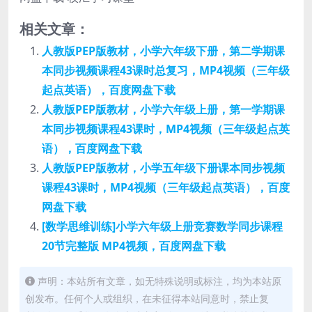
相关文章：
人教版PEP版教材，小学六年级下册，第二学期课
本同步视频课程43课时总复习，MP4视频（三年级
起点英语），百度网盘下载
人教版PEP版教材，小学六年级上册，第一学期课
本同步视频课程43课时，MP4视频（三年级起点英
语），百度网盘下载
人教版PEP版教材，小学五年级下册课本同步视频
课程43课时，MP4视频（三年级起点英语），百度
网盘下载
[数学思维训练]小学六年级上册竞赛数学同步课程
20节完整版 MP4视频，百度网盘下载
声明：本站所有文章，如无特殊说明或标注，均为本站原
创发布。任何个人或组织，在未征得本站同意时，禁止复