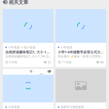
相关文章
小学资源
幼小资源
小学资源
自然拼读趣味笔记1, 大小 1.5
小学1-6年级数学必背公式大
M 总页数 20 页 电子版下载
全全套PDF下载
自然拼读趣味笔记1, 大小 1.5M 总
部分展示 ⚡️救命！娃背公式背到
页数 20 页 电子版下载 相关文章：
哭？这份小学数学必背公式大全PD
2 年前
52
11 月前
88
...
F直接封神！📐✨...
小学资源
优质学习资料推荐