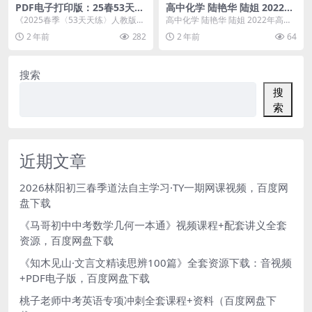
PDF电子打印版：25春53天天
高中化学 陆艳华 陆姐 2022年
练人教 数学3下 单元测评卷 三
高考化学一轮 二轮复习联报
《2025春季〈53天天练〉人教版小
高中化学 陆艳华 陆姐 2022年高考
年级下册数学53天天练测评卷
学数学三年级下册单元测评卷》PD
化学一轮 二轮复习联报 目录： 二
2 年前
282
2 年前
64
F电子打印版...
轮： ├...
搜索
搜
索
近期文章
2026林阳初三春季道法自主学习·TY一期网课视频，百度网
盘下载
《马哥初中中考数学几何一本通》视频课程+配套讲义全套
资源，百度网盘下载
《知木见山·文言文精读思辨100篇》全套资源下载：音视频
+PDF电子版，百度网盘下载
桃子老师中考英语专项冲刺全套课程+资料（百度网盘下