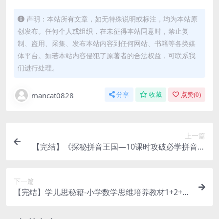
声明：本站所有文章，如无特殊说明或标注，均为本站原
创发布。任何个人或组织，在未征得本站同意时，禁止复
制、盗用、采集、发布本站内容到任何网站、书籍等各类媒
体平台。如若本站内容侵犯了原著者的合法权益，可联系我
们进行处理。
mancat0828
分享
收藏
点赞(
0
)
上一篇
【完结】《探秘拼音王国—10课时攻破必学拼音》
幼小衔接一年级拼音学习MP4视频百度网盘下载
下一篇
【完结】学儿思秘籍-小学数学思维培养教材1+2+3
+4+5+6年级（1-12级）MP4视频PDF讲义百度网盘
下载