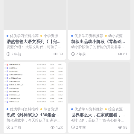
优质学习资料推荐
小学资源
优质学习资料推荐
幼小资源
浩然爸爸大语文系列《【完
凯叔出品幼小阶段《零基础创
结】 二十四节气的故事》MP3
意积木拼插》智能开发视频课
资源介绍： 大语文时代，对孩子们
幼小阶段孩子的智能的开发非常重
课程文件，百度网盘下载
18课全，MP4视频百度网盘下
的要求也是越来越高，语文的知识
要，通过积木的各种拼插组合，刺
2 年前
39
2 年前
61
载，儿童头脑开发视频
已经不会是书本上了...
激和训练孩子的大脑，...
优质学习资料推荐
综合资源
优质学习资料推荐
综合资源
凯叔《封神演义》130集全MP
世界那么大，在家就能看，
3音频文件资源下载百度网盘
「萌眼看世界」百度网盘下载
凯叔讲故事，今天给孩子们讲讲封
4到12岁，是孩子**好奇心的年
下载，听凯叔讲故事封神演义
自然地理大巡游4-12岁
神演义的故事，推荐给孩子们：凯
龄。这个时候的孩子，对新鲜事物
2 年前
1.2K
2 年前
98
在线下载
叔《封神演义》130...
和有趣知识非常渴望...