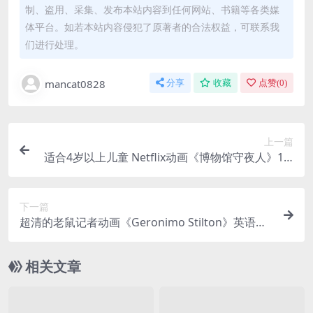
制、盗用、采集、发布本站内容到任何网站、书籍等各类媒
体平台。如若本站内容侵犯了原著者的合法权益，可联系我
们进行处理。
mancat0828
分享
收藏
点赞(
0
)
上一篇
适合4岁以上儿童 Netflix动画《博物馆守夜人》1-4
季全百度网盘下载，学习各类博物知识
下一篇
超清的老鼠记者动画《Geronimo Stilton》英语原
版第1-3季全集百度网盘下载，启蒙磨练听力必备
相关文章