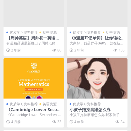
优质学习资料推荐
初中资源
优质学习资料推荐
初中资源
【周帅英语】周帅初一英语期
《8遍魔耳记单词》让你轻松
末决胜班3课时共计1.34GB百
通过小学+初中+高中英语考试
有道精品课最新推出了周帅老师的
大家好，我是罗蓓Betty，曾在新东
度网盘下载
适合小学到高中 百度网盘下载
初一英语课程，内容丰富全面，共
方做了16年英语老师，授课15000
2 年前
80
2 年前
150
计1.34GB，满足...
多个小时...
优质学习资料推荐
英语资源
优质学习资料推荐
《Cambridge Lower Secon
小孩子拖拉磨蹭怎么办
dary Mathematics》第二版
《Cambridge Lower Secondary M
小孩子拖拉磨蹭怎么办 我家孩子今
教材+练习册 | 剑桥国际初中
athematics》第...
年8岁了，上三年级了，我家孩子拖
4 月前
33
4 年前
34
数学教材 百度网盘下载
拉磨蹭的毛病特别...