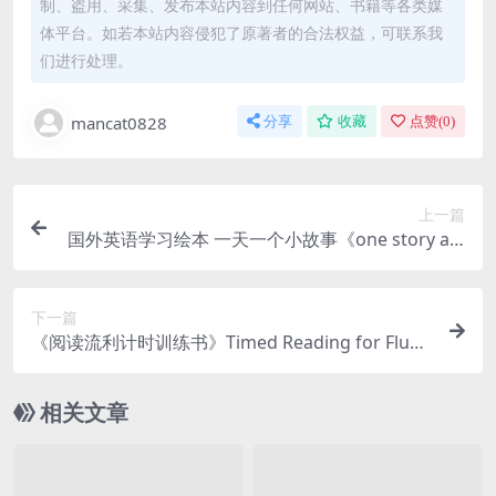
制、盗用、采集、发布本站内容到任何网站、书籍等各类媒
体平台。如若本站内容侵犯了原著者的合法权益，可联系我
们进行处理。
mancat0828
分享
收藏
点赞(
0
)
上一篇
国外英语学习绘本 一天一个小故事《one story a d
ay》幼儿+小学+初中「绘本PDF+mp3音频」百度
网盘下载
下一篇
《阅读流利计时训练书》Timed Reading for Fluen
cy英语阅读流利计时训练书PDF+音频mp3
相关文章