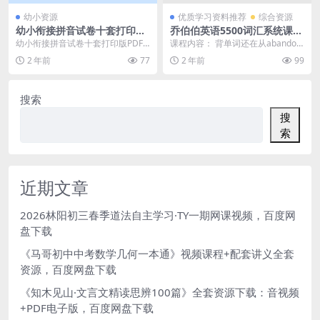
幼小资源
优质学习资料推荐
综合资源
幼小衔接拼音试卷十套打印版
乔伯伯英语5500词汇系统课(B
PDF电子版文档,大小 851.5K
站百万粉丝大学英语教授30小
幼小衔接拼音试卷十套打印版PDF
课程内容： 背单词还在从abandon
总页数 11 页
时带你玩转5500英语单词)(资
电子版文档,大小 851.5K 总页数 11
开始到放弃？要创新是revolutio
2 年前
77
2 年前
99
源合计10.12GB）百度网盘下
页...
n、...
载
搜索
搜
索
近期文章
2026林阳初三春季道法自主学习·TY一期网课视频，百度网
盘下载
《马哥初中中考数学几何一本通》视频课程+配套讲义全套
资源，百度网盘下载
《知木见山·文言文精读思辨100篇》全套资源下载：音视频
+PDF电子版，百度网盘下载