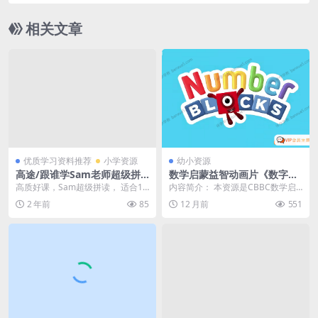
故事《海底小纵队》百度网盘下载
相关文章
优质学习资料推荐
小学资源
幼小资源
高途/跟谁学Sam老师超级拼
数学启蒙益智动画片《数字积
读课程 网盘下载，适合1-6年
木Numberblocks》第五季全
高质好课，Sam超级拼读， 适合1-
内容简介： 本资源是CBBC数学启
级零基础学习字母
15集 动画早教视频 百度网盘
6年级零基础学习字母，音标Sam老
蒙益智动画片《数字积木 Numberb
2 年前
85
12 月前
551
下载
师课程听完...
lock...