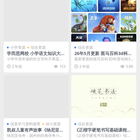
小学资源
综合资源
综合资源
学而思网校 小学语文知识大全
26年5月更新 斑马百科3d科普
—小学语文必学写作技巧之非
动画52科主题合集 动画资源
小学中高年级的作文写作不再是低
最新更新的斑马百科3D科普动画35
常作文训练营（三、四、五、
百度网盘分享给你们
年级的看图写话了，中高年级的作
科主题合集已经可以在百度网盘上
2 年前
153
2 年前
5.9K
六年级）百度网盘下载
文要求会越来越严格，...
找到分享资源了。...
优质学习资料推荐
幼小资源
综合资源
凯叔儿童有声故事《纳尼亚传
《正楷字硬笔书写基础课程》
奇》1-2部完整版 mp3音频文
+书法字帖打印版48课全，MP
纳尼亚传奇，国外的经典传奇小
《正楷字硬笔书写基础课程》结合
件，儿童故事资源百度网盘下
4视频百度网盘下载，硬笔字