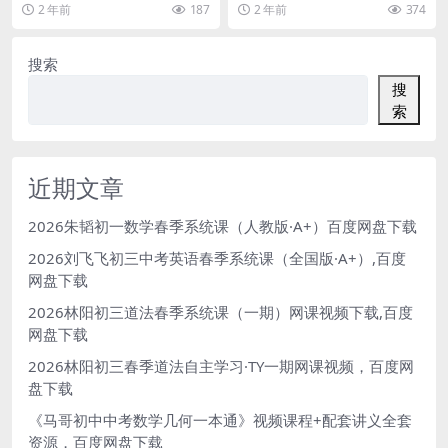
说，是非常适合孩子们，发挥想象
书法字帖打印版，为学习者提供了
2 年前
187
2 年前
374
载
启蒙教学视频
的一个故事。凯叔儿童有...
一套全面的硬笔书法学...
搜索
搜
索
近期文章
2026朱韬初一数学春季系统课（人教版·A+）百度网盘下载
2026刘飞飞初三中考英语春季系统课（全国版·A+）,百度
网盘下载
2026林阳初三道法春季系统课（一期）网课视频下载,百度
网盘下载
2026林阳初三春季道法自主学习·TY一期网课视频，百度网
盘下载
《马哥初中中考数学几何一本通》视频课程+配套讲义全套
资源，百度网盘下载