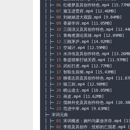
│ ├─ 
06
 红楼梦及其创作特色
.mp4
[15.77MB
│ ├─ 
07
 黛玉进贾府
.mp4
[12.46MB]
│ ├─ 
08
 刘姥姥进大观园
.mp4
[9.84MB]
│ ├─ 
09
 香菱学诗
.mp4
[11.05MB]
│ ├─ 
10
 三国演义及其创作特色
.mp4
[12.44
│ ├─ 
11
 青梅煮酒论英雄
.mp4
[12.89MB]
│ ├─ 
12
 三顾茅庐
.mp4
[14.92MB]
│ ├─ 
13
 空城计
.mp4
[12.59MB]
│ ├─ 
14
 水浒传及其创作特色
.mp4
[13.26MB
│ ├─ 
15
 鲁提辖拳打镇关西
.mp4
[11.97MB]
│ ├─ 
16
 武松打虎
.mp4
[12.77MB]
│ ├─ 
17
 智取生辰纲
.mp4
[15.43MB]
│ ├─ 
18
 聊斋志异及其创作特色
.mp4
[11.87
│ ├─ 
19
 狼三则
.mp4
[12.98MB]
│ ├─ 
20
 崂山道士
.mp4
[10.05MB]
│ ├─ 
21
 画皮
.mp4
[11.62MB]
│ ├─ 
22
 儒林外史及其创作特色
.mp4
[10.38
│ └─ 
23
 范进中举
.mp4
[9.63MB]
├─ 宋词元曲

│ ├─ 
01
 宋词概述：婉约与豪放并存
.mp4
[1
│ ├─ 
02
 李煜及其创作：忧郁的亡国君
.mp4
[