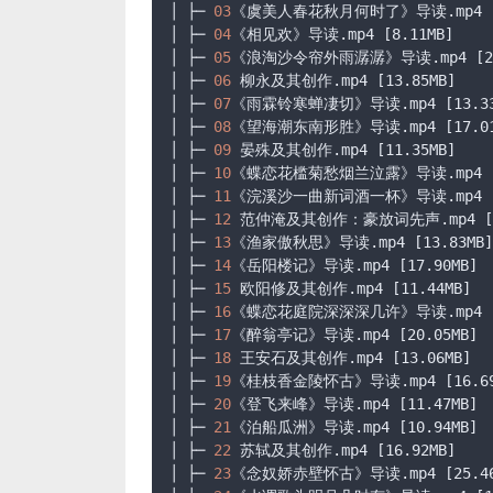
│ ├─ 
03
《虞美人春花秋月何时了》导读
.mp4
│ ├─ 
04
《相见欢》导读
.mp4
[8.11MB]
│ ├─ 
05
《浪淘沙令帘外雨潺潺》导读
.mp4
[2
│ ├─ 
06
 柳永及其创作
.mp4
[13.85MB]
│ ├─ 
07
《雨霖铃寒蝉凄切》导读
.mp4
[13.3
│ ├─ 
08
《望海潮东南形胜》导读
.mp4
[17.0
│ ├─ 
09
 晏殊及其创作
.mp4
[11.35MB]
│ ├─ 
10
《蝶恋花槛菊愁烟兰泣露》导读
.mp4
│ ├─ 
11
《浣溪沙一曲新词酒一杯》导读
.mp4
│ ├─ 
12
 范仲淹及其创作：豪放词先声
.mp4
[
│ ├─ 
13
《渔家傲秋思》导读
.mp4
[13.83MB]
│ ├─ 
14
《岳阳楼记》导读
.mp4
[17.90MB]
│ ├─ 
15
 欧阳修及其创作
.mp4
[11.44MB]
│ ├─ 
16
《蝶恋花庭院深深深几许》导读
.mp4
│ ├─ 
17
《醉翁亭记》导读
.mp4
[20.05MB]
│ ├─ 
18
 王安石及其创作
.mp4
[13.06MB]
│ ├─ 
19
《桂枝香金陵怀古》导读
.mp4
[16.6
│ ├─ 
20
《登飞来峰》导读
.mp4
[11.47MB]
│ ├─ 
21
《泊船瓜洲》导读
.mp4
[10.94MB]
│ ├─ 
22
 苏轼及其创作
.mp4
[16.92MB]
│ ├─ 
23
《念奴娇赤壁怀古》导读
.mp4
[25.4