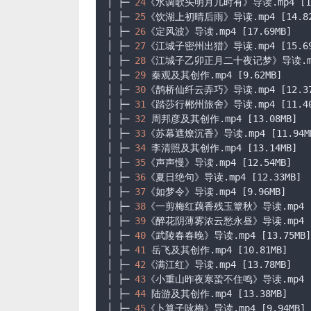
│ ├─ 
24
《水调歌头明月几时有》导读
.mp4
[1
│ ├─ 
25
《饮湖上初晴后雨》导读
.mp4
[14.8
│ ├─ 
26
《定风波》导读
.mp4
[17.69MB]
│ ├─ 
27
《江城子密州出猎》导读
.mp4
[15.6
│ ├─ 
28
《江城子乙卯正月二十夜记梦》导读
.
│ ├─ 
29
 秦观及其创作
.mp4
[9.62MB]
│ ├─ 
30
《鹊桥仙纤云弄巧》导读
.mp4
[12.3
│ ├─ 
31
《踏莎行郴州旅舍》导读
.mp4
[11.4
│ ├─ 
32
 周邦彦及其创作
.mp4
[13.08MB]
│ ├─ 
33
《苏幕遮燎沉香》导读
.mp4
[11.94M
│ ├─ 
34
 李清照及其创作
.mp4
[13.14MB]
│ ├─ 
35
《声声慢》导读
.mp4
[12.54MB]
│ ├─ 
36
《夏日绝句》导读
.mp4
[12.33MB]
│ ├─ 
37
《如梦令》导读
.mp4
[9.96MB]
│ ├─ 
38
《一剪梅红藕香残玉簟秋》导读
.mp4
│ ├─ 
39
《醉花阴薄雾浓云愁永昼》导读
.mp4
│ ├─ 
40
《武陵春春晚》导读
.mp4
[13.75MB]
│ ├─ 
41
 岳飞及其创作
.mp4
[10.81MB]
│ ├─ 
42
《满江红》导读
.mp4
[13.78MB]
│ ├─ 
43
《小重山昨夜寒蛩不住鸣》导读
.mp4
│ ├─ 
44
 陆游及其创作
.mp4
[13.38MB]
│ ├─ 
45
《卜算子咏梅》导读
.mp4
[9.94MB]