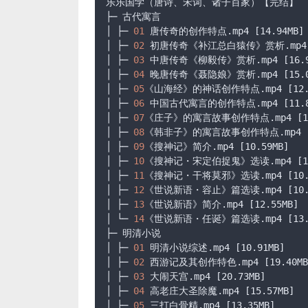
乐乐国学（唐诗、宋词、诸子百家）【完结】

├─ 古代寓言

│ ├─ 
01
 唐传奇的创作特点
.mp4
[14.94MB]
│ ├─ 
02
 初唐传奇《补江总白猿传》赏析
.mp4
│ ├─ 
03
 中唐传奇《柳毅传》赏析
.mp4
[16.
│ ├─ 
04
 晚唐传奇《聂隐娘》赏析
.mp4
[15.
│ ├─ 
05
《山海经》的神话创作特点
.mp4
[12
│ ├─ 
06
 中国古代寓言的创作特点
.mp4
[11.
│ ├─ 
07
《庄子》的寓言故事创作特点
.mp4
[1
│ ├─ 
08
《韩非子》的寓言故事创作特点
.mp4
│ ├─ 
09
《搜神记》简介
.mp4
[10.59MB]
│ ├─ 
10
《搜神记・宋定伯捉鬼》选读
.mp4
[1
│ ├─ 
11
《搜神记・干将莫邪》选读
.mp4
[10
│ ├─ 
12
《世说新语・容止》篇选读
.mp4
[10
│ ├─ 
13
《世说新语》简介
.mp4
[12.55MB]
│ └─ 
14
《世说新语・任诞》篇选读
.mp4
[13
├─ 明清小说

│ ├─ 
01
 明清小说综述
.mp4
[10.91MB]
│ ├─ 
02
 西游记及其创作特色
.mp4
[19.40MB
│ ├─ 
03
 大闹天宫
.mp4
[20.73MB]
│ ├─ 
04
 高老庄大圣除魔
.mp4
[15.57MB]
│ ├─ 
05
 三打白骨精
.mp4
[13.35MB]