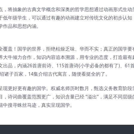
点，将抽象的古典文学概念和深奥的哲学思想通过动画形式生动
于低年级学生，可以通过有趣的动画建立对传统文化的初步认知
学作品和思想内涵。
全覆盖！国学的世界，拒绝枯燥乏味、华而不实；真正的国学要
界大牛倾力合作，知识内容追本溯源，用专业的态度，打造最有
品，内涵26首唐前诗、115首唐诗(小学必备的都有了)、61
介绍诸子百家，14集介绍古代寓言，随便看挺全的了。
呈现更好更有趣的国学。权威名师历时数月，甄选义务教育阶段
，诗词曲覆盖范围更广，知识含量已经 “溢出”，满足不同层级
籍中搜寻蛛丝马迹，真实呈现国学。