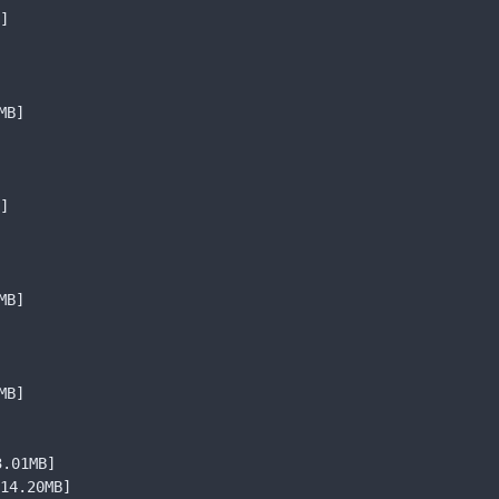
]
MB]
]
MB]
MB]
3.01MB]
14.20MB]