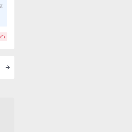
盗
(
0
)