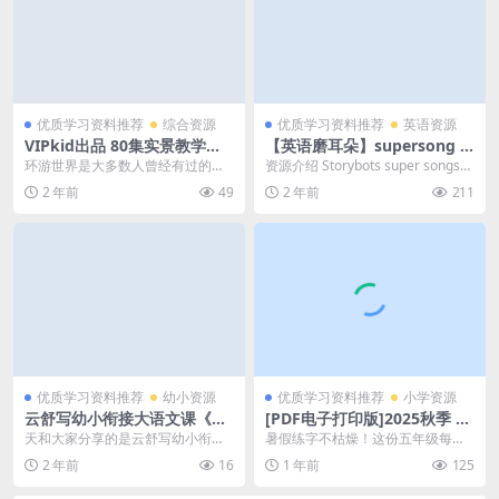
优质学习资料推荐
综合资源
优质学习资料推荐
英语资源
VIPkid出品 80集实景教学口
【英语磨耳朵】supersong S
语课《外教带你看世界》全套
tory bots十集英语科普音乐
环游世界是大多数人曾经有过的梦
资源介绍 Storybots super songs每
百度网盘下载，在家也能环游
视频，非常有趣小朋友英语磨
想，一部相机一个人，去遍书中的
集10分钟左右，每首儿歌不...
2 年前
49
2 年前
211
世界
耳朵科普视频，百度网盘下载
每一个地方，看遍古今...
优质学习资料推荐
幼小资源
优质学习资料推荐
小学资源
云舒写幼小衔接大语文课《跟
[PDF电子打印版]2025秋季 五
着绘本学成语》视频和配套讲
年级上册语文暑假每日一练字
天和大家分享的是云舒写幼小衔接
暑假练字不枯燥！这份五年级每日
义PDF阅读绘本百度网盘下载
帖6字 在线下载， 大小 268.5
大语文课《跟着绘本学成语》。包
字帖太适合了 五年级的同学们看过
2 年前
16
1 年前
125
5K 总页数 19 页
含课程视频和配套讲义...
来！暑假练字有好帮...