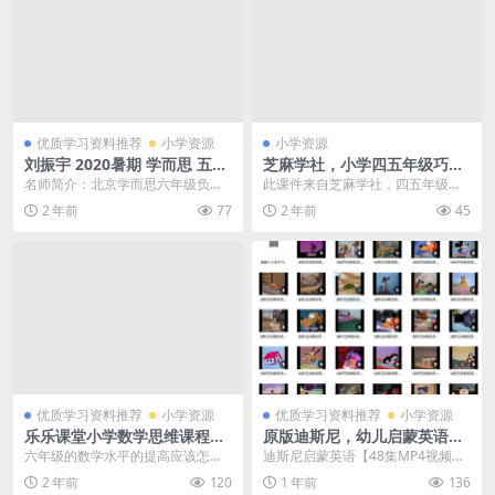
优质学习资料推荐
小学资源
小学资源
刘振宇 2020暑期 学而思 五年
芝麻学社，小学四五年级巧算
级数学暑期创新班，15讲MP4
综合算数方法课，MP4视频，
名师简介：北京学而思六年级负责
此课件来自芝麻学社，四五年级巧
视频课程，PDF讲义，百度网
计算不好的孩子可以看看，百
人八学而思SA级教师常年授课小学
算综合算数方法课。此课件主要知
2 年前
77
2 年前
45
盘下载
度云网盘下载
高年级所带学员多名...
识点包括：认识加减乘...
优质学习资料推荐
小学资源
优质学习资料推荐
小学资源
乐乐课堂小学数学思维课程，
原版迪斯尼，幼儿启蒙英语
小学六年级数学奥数MP4视频
【48集视频】.适合2-9岁中英
六年级的数学水平的提高应该怎么
迪斯尼启蒙英语【48集MP4视频】.
课程，百度网盘下载
双字幕动画片 百度网盘下载
进行提升？小学6年级的孩子，如果
适合2-9岁中英双字幕动画片百度网
2 年前
120
1 年前
136
数学的思维能力还没...
盘下载 迪...