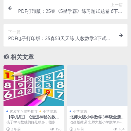
上一篇
PDF打印版：25春《5星学霸》练习题试题卷 6下部
编版语文参考答案电子版
下一篇
PDF电子打印版：25春53天天练 人教数学3下试题
卷PDF电子版文档下载
相关文章
优质学习资料推荐
小学资源
小学资源
【学儿思】《走进神秘的数独
北师大版小学数学3年级全册
王国（入门）】 》MP4视频+
上册+下册 动画微课 看动画学
孩子学习数独的好处很多，很多家
动画版微课 北师大版小学数学3年
PDF资料百度网盘下载，小学
数学全套 高清视频MP4+配套
长到处找入门的数独课程视频，今
级全册 上册 下册 动画微课 学数学
2 年前
196
2 年前
164
数独入门学习课程视频
练习 百度网盘下载
天给大家带来一份：【...
全套 高清视...