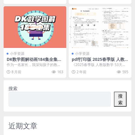
小学资源
小学资源
DK数学图解动画184集全集，
pdf打印版 2025春季版 人教
1-6年级数学重难点轻松学，
数学 53天天练6下RJ 单元测评
作为一名家长，我深知孩子的教育
《2025春季版 人教版数学 53天天
百度网盘下载
卷试卷电子版下载
是头等大事。最近，我发现了一个
练 6下 RJ 单元测评卷》的PDF打印
8 月前
163
2 年前
595
特别好的数学学习资源...
版...
搜索
搜
索
近期文章