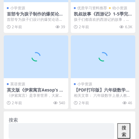
小学资源
优质学习资料推荐
幼小资源
首部专为孩子制作的爆笑论语
凯叔故事《西游记》1-5季完
动画课来了，让古文不再难
整版 mp3音频文件，西游记
首部专为孩子们设计的爆笑论语动
孩子们都喜欢的西游记的故事，欢
懂，考点轻松掌握！
故事百度网盘下载
画课程终于上线了！这个课程通过
迎下载，儿童故事西游记，凯叔故
2 年前
39
2 年前
6.3K
生动有趣的动画形式，...
事《西游记》1-5季...
英语资源
小学资源
英文版《伊索寓言Aesop’s Fa
【PDF打印版】六年级数学上
bles》30集标清视频带中英文
册人教版24秋《53天天练》答
《伊索寓言》是享誉世界，大家耳
相关文章： 六年级数学上册人教版
字幕+动画+音频+PDF，百度
案解析PDF电子版【大小 54.9
熟能详的经典益智故事。本套资源
24秋《53天天练》答案解析PDF电
2 年前
540
2 年前
46
网盘下载！
M 总页数 74 页】
是双语版《伊索寓言》...
子版 大小 ...
搜索
搜
索