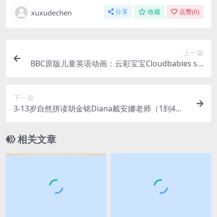
xuxudechen
分享
收藏
点赞(
0
)
上一篇
BBC原版儿童英语动画：云彩宝宝Cloudbabies srt
外挂英文字幕 百度网盘下载
下一篇
3-13岁自然拼读胡金铭Diana戴安娜老师（1到4章
+终章）-自然拼读法学单词视频课 百度网下载
相关文章