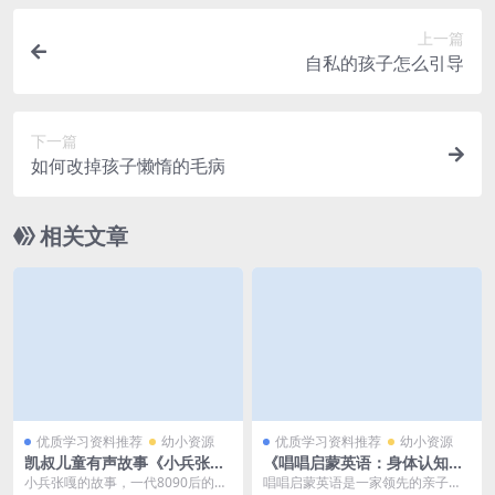
上一篇
自私的孩子怎么引导
下一篇
如何改掉孩子懒惰的毛病
相关文章
优质学习资料推荐
幼小资源
优质学习资料推荐
幼小资源
凯叔儿童有声故事《小兵张嘎
《唱唱启蒙英语：身体认知
【已完结】》 mp3音频文
课》英语启蒙超强律动儿歌|
小兵张嘎的故事，一代8090后的记
唱唱启蒙英语是一家领先的亲子启