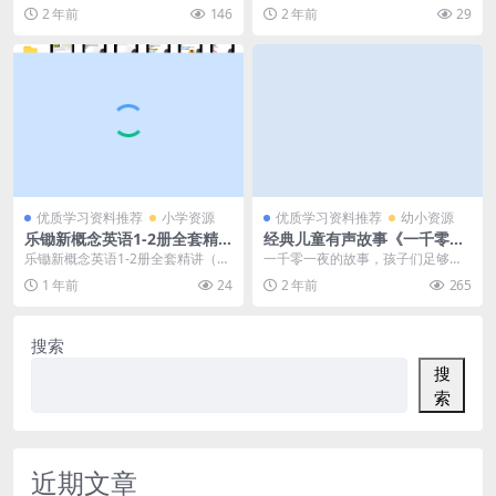
件，儿童故事资源百度网盘下
身体部位认知儿歌(资源合计2.
忆，也应该让现在的孩子们来认识
蒙英语品牌，专注于为0-6岁的幼儿
2 年前
146
2 年前
29
载
85GB）百度网盘下载
下这个勇敢机智的...
提供家庭场景下的...
优质学习资料推荐
小学资源
优质学习资料推荐
幼小资源
乐锄新概念英语1-2册全套精
经典儿童有声故事《一千零一
讲视频+讲义，百度网盘下载
夜》完整版 mp3音频文件，
乐锄新概念英语1-2册全套精讲（视
一千零一夜的故事，孩子们足够听
儿童故事资源百度网盘下载
频+讲义）百度网盘资源 说实话，
了，今天推荐给孩子们的是：经典
1 年前
24
2 年前
265
新概念英语的网...
儿童有声故事《一千零...
搜索
搜
索
近期文章