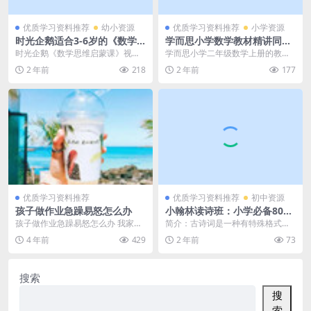
优质学习资料推荐
幼小资源
优质学习资料推荐
小学资源
时光企鹅适合3-6岁的《数学
学而思小学数学教材精讲同步
思维启蒙课》视频课程全46集
课程：人教版二年级上册数学
时光企鹅《数学思维启蒙课》视频
学而思小学二年级数学上册的教材
百度网盘下载，涉及很多亲子
14课（教材精讲）网课MP4视
课程全46集下载 AVI格式国语高清
精讲课程视频下载，欢迎孩子们在
2 年前
218
2 年前
177
游戏！
频，百度网盘下载
适合3-6岁...
课后重新来学习一遍，...
优质学习资料推荐
优质学习资料推荐
初中资源
孩子做作业急躁易怒怎么办
小翰林读诗班：小学必备80首
古诗词 MP4课程视频+讲义，
孩子做作业急躁易怒怎么办 我家孩
简介：古诗词是一种有特殊格式及
大语文古诗词知识学习课程，
子每次做作业都能给我气的半死，
韵律的文体，它以古体诗、近体诗
4 年前
429
2 年前
73
百度网盘下载
没有一次让我省心的...
为代表。按音律分，可...
搜索
搜
索