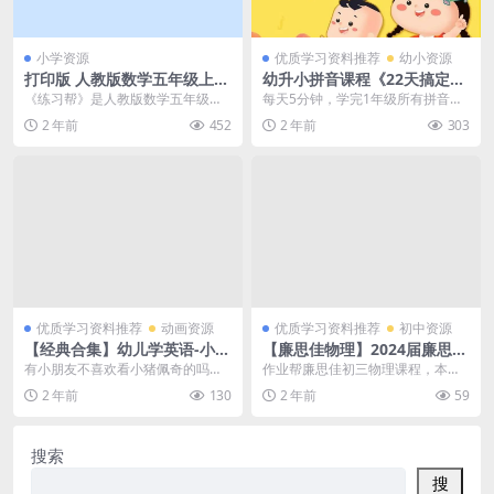
小学资源
优质学习资料推荐
幼小资源
打印版 人教版数学五年级上册
幼升小拼音课程《22天搞定拼
《练习帮》（24秋） 大小 11.
音》百度网盘下载，63个拼音
《练习帮》是人教版数学五年级上
每天5分钟，学完1年级所有拼音课
65M 总页数 60 页 pdf文档下
字母的听说读写全搞定
册的同步练习册，专为2024年秋季
程。根据小学1年级语文教材中的汉
2 年前
452
2 年前
303
载
学期设计。这套练...
语拼音课程安排，...
优质学习资料推荐
动画资源
优质学习资料推荐
初中资源
【经典合集】幼儿学英语-小猪
【廉思佳物理】2024届廉思佳
佩奇Peppa Pig 1-5季动画带
初三中考物理秋季A+班(上学
有小朋友不喜欢看小猪佩奇的吗？
作业帮廉思佳初三物理课程，本课
英文字母 资源下载（小猪佩奇
期)(资源合计2.72GB）百度网
我们给孩子们整理很多的小猪佩奇
程共2.72GB，VIP会员可通过百度
2 年前
130
2 年前
59
儿歌16首+填色绘本+音频）百
盘下载
方面的资源，包括了1...
网盘转存下载...
度网盘下载
搜索
搜